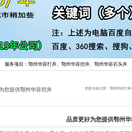
服务项目：鄂州华容打井、鄂州华容挖井、鄂州华容石头井
您的当前位置：
鄂州华容打井
为您提供鄂州华容挖井
品质更好为您提供鄂州华