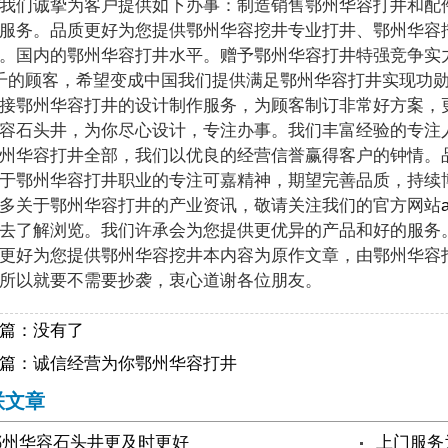
们诚挚为客户提供如下办事：制造销售鄂州华容打井和配件
服务。品质更好为您提供鄂州华容挖井专业打井、鄂州华容
。国内的鄂州华容打井水平。赠予鄂州华容打井特强竞争实
千的顾客，希望变成中国我们提供满足鄂州华容打井实现功
鄂州华容打井的设计制作服务，为顾客制订非常好方案，更
容石头井，为你尽心设计，专注办事。我们丰富经验的专注
州华容打井全部，我们以优良的经营信誉赢得客户的钟情。
于鄂州华容打井职业的专注可嘉精神，期望完善品质，持续
多关于鄂州华容打井的产业资讯，敬请关注我们的官方网站
去了解浏览。我们许承会为您提供更优异的产品和好的服务
更好为您提供鄂州华容挖井本内容为原作文章，由鄂州华容
所以就要不需要抄袭，衷心道谢各位朋友。
篇：没有了
篇：
诚信经营为你鄂州华容打井
联文章
鄂州华容石头井更及时更好
上门服务