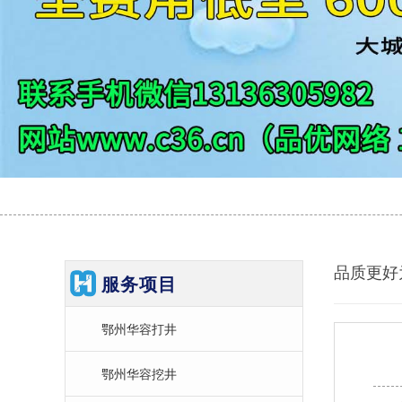
品质更好
服务项目
鄂州华容打井
鄂州华容挖井